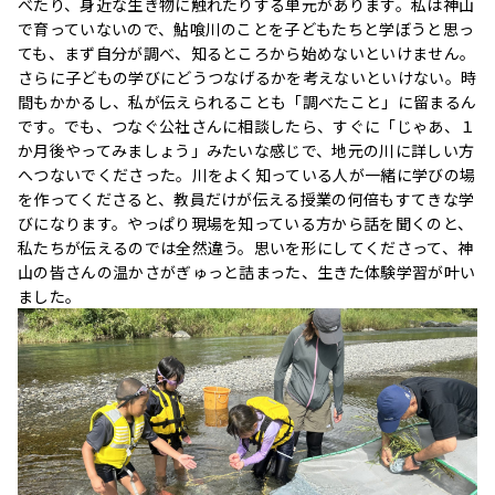
べたり、身近な生き物に触れたりする単元があります。私は神山
で育っていないので、鮎喰川のことを子どもたちと学ぼうと思っ
ても、まず自分が調べ、知るところから始めないといけません。
さらに子どもの学びにどうつなげるかを考えないといけない。時
間もかかるし、私が伝えられることも「調べたこと」に留まるん
です。でも、つなぐ公社さんに相談したら、すぐに「じゃあ、１
か月後やってみましょう」みたいな感じで、地元の川に詳しい方
へつないでくださった。川をよく知っている人が一緒に学びの場
を作ってくださると、教員だけが伝える授業の何倍もすてきな学
びになります。やっぱり現場を知っている方から話を聞くのと、
私たちが伝えるのでは全然違う。思いを形にしてくださって、神
山の皆さんの温かさがぎゅっと詰まった、生きた体験学習が叶い
ました。