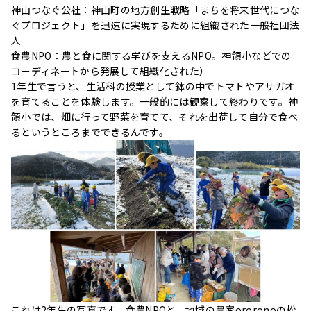
神山つなぐ公社：神山町の地方創生戦略「まちを将来世代につな
ぐプロジェクト」を迅速に実現するために組織された一般社団法
人
食農NPO：農と食に関する学びを支えるNPO。神領小などでの
コーディネートから発展して組織化された）
1年生で言うと、生活科の授業として鉢の中でトマトやアサガオ
を育てることを体験します。一般的には観察して終わりです。神
領小では、畑に行って野菜を育てて、それを出荷して自分で食べ
るというところまでできるんです。
これは2年生の写真です。食農NPOと、地域の農家ororonoの松