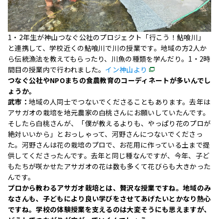
1・2年生が神山つなぐ公社のプロジェクト「行こう！鮎喰川」
と連携して、学校近くの鮎喰川で川の授業です。地域の方2人か
ら伝統漁法を教えてもらったり、川魚の種類を学んだり。1・2時
間目の授業内で行われました。
イン神山より
つなぐ公社やNPOまちの食農教育のコーディネートが多いんでし
ょうか。
武市：
地域の人同士でつないでくださることもあります。去年は
アサガオの栽培を地元農家の白桃さんにお願いしていたんです。
そしたら白桃さんが、「僕が教えるよりも、やっぱり花のプロが
絶対いいから」とおっしゃって、河野さんにつないでくださっ
た。河野さんは花の栽培のプロで、お花用に作っている土まで提
供してくださったんです。去年と同じ種なんですが、今年、子ど
もたちが咲かせたアサガオの花は数も多くて花びらも大きかった
んです。
プロから教わるアサガオ栽培とは、贅沢な授業ですね。地域のみ
なさんも、子どもにより良い学びをさせてあげたいとかなり熱心
ですね。学校の体験授業を支えるのは大変そうにも思えますが、