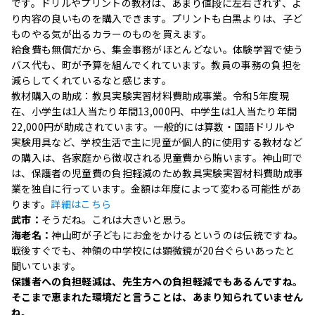
です。ドリルやプリントの教材は、あまり値段に左右されず、よ
り内容の良いものを購入できます。プリントも白黒よりは、子ど
ものやる気が出るカラーのものを買えます。
給食費も無償だから、集金事務がほとんどない。体験学習で使う
バス代も、町が予算を組んでくれています。教員の事務の負担を
減らしてくれているなと感じます。
教材購入の助成：教具実験実習材料費助成事業。令和5年度現
在、小学生は1人当たり年間13,000円、中学生は1人当たり年間
22,000円が助成されています。一般的には算数・国語ドリルや
実験用具など、学校生活で主に児童が個人的に使用する教材など
の購入は、各家庭から徴収される児童費から賄います。神山町で
は、保護者の児童費の負担軽減のため教具実験実習材料費助成事
業を独自に行っています。金額は年度によって変わる可能性があ
ります。
詳細はこちら
武市：
そうだね。これは大きいと思う。
海老名：
神山町が子どもにお金をかけるというのは伝統ですね。
戦後すぐでも、神領の中学校には顕微鏡が20台ぐらいあったと
聞いています。
保護者への負担軽減は、先生方への負担軽減でもあるんですね。
そこまで恵まれた環境だと言うことは、あまり知られていません
ね。