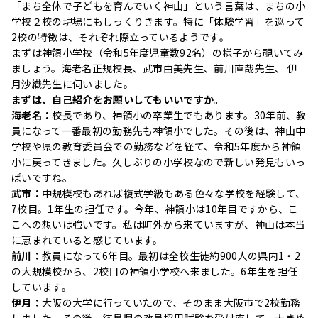
「まち全体で子どもを育んでいく神山」という言葉は、まちの小
学校２校の現場にもしっくりきます。特に「体験学習」を巡って
2校の特徴は、それぞれ際立っているようです。
まずは神領小学校（令和5年度児童数92名）の様子から覗いてみ
ましょう。海老名正規校長、武市由美先生、前川直哉先生、 伊
月沙織先生に伺いました。
まずは、自己紹介をお願いしてもいいですか。
海老名：
校長であり、神領小の卒業生でもあります。30年前、教
員になって一番最初の勤務先も神領小でした。その後は、神山中
学校や県の教育委員会での勤務などを経て、令和5年度から神領
小に戻ってきました。久しぶりの小学校なので新しい発見もいっ
ぱいですね。
武市：
中規模校もあれば複式学級もある色々な学校を経験して、
7校目。1年生の担任です。今年、神領小は10年目ですから、こ
こへの想いは強いです。私は町外から来ていますが、神山は本当
に恵まれていると感じています。
前川：
教員になって6年目。最初は全校生徒約900人の県内1・2
の大規模校から、2校目の神領小学校へ来ました。6年生を担任
しています。
伊月：
大阪の大学に行っていたので、そのまま大阪市で2校勤務
しました。その後、徳島県の教員採用試験を受け直して、大きめ