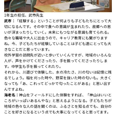
1年生の担任、武市先生
武市：
「経験する」ということが何よりも子どもたちにとって大
切になるんです。その中で食への意識が生まれたり、故郷への思
いが深まったりしていく。未来にもつながる意識も育てられる。
色々な職場や大人に出会うので、キャリア教育にも繋がります
ね。今、子どもたちが経験していることは子ども達にとっても大
きなことだと思っています。
校外学習の訪問先が近いと歩いていくんですが、地域のいろんな
人が、声をかけてくださったり、手を振ってくださったりしま
す。中学生も手を振ってくれたり。
それから、川遊びで体験した、水の冷たさ、川の匂いは記憶に残
るでしょう。稲を刈った時や、野菜を抜いた時の匂いも。大きく
なっても「あ、これってどっかで匂ったことがある」と思い出す
んですよね。
海老名：
神山をフィールドにした体験をすれば、「神山はいいと
ころがいっぱいあるんやな」と思えるようになる。子どもたちが
地域の色々な人の話を聞くのは、ふるさとを知る点でも、自分の
ことを好きになるという点でも大事になってくると思ってます。