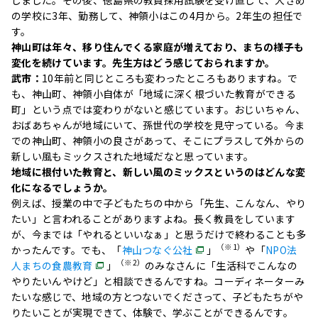
の学校に3年、勤務して、神領小はこの4月から。2年生の担任で
す。
神山町は年々、移り住んでくる家庭が増えており、まちの様子も
変化を続けています。先生方はどう感じておられますか。
武市：
10年前と同じところも変わったところもありますね。で
も、神山町、神領小自体が「地域に深く根づいた教育ができる
町」という点では変わりがないと感じています。おじいちゃん、
おばあちゃんが地域にいて、孫世代の学校を見守っている。今ま
での神山町、神領小の良さがあって、そこにプラスして外からの
新しい風もミックスされた地域だなと思っています。
地域に根付いた教育と、新しい風のミックスというのはどんな変
化になるでしょうか。
例えば、授業の中で子どもたちの中から「先生、こんなん、やり
たい」と言われることがありますよね。長く教員をしています
が、今までは「やれるといいなぁ」と思うだけで終わることも多
（※1）
かったんです。でも、「
神山つなぐ公社
」
や「
NPO法
（※2）
人まちの食農教育
」
のみなさんに「生活科でこんなの
やりたいんやけど」と相談できるんですね。コーディネーターみ
たいな感じで、地域の方とつないでくださって、子どもたちがや
りたいことが実現できて、体験で、学ぶことができるんです。