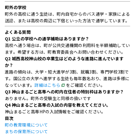
町外の学校
町外の高校に通う生徒は、町内自宅からのバス通学・家族による
送迎、または高校の周辺に下宿といった方法で通学しています。
よくある質問
Q1
公立の学校への通学補助はありますか？
高校へ通う場合は、町が公共交通機関の利用料を半額補助してい
ます。希望する方は、町教育委員会へお問い合わせください。
Q2
城西高校神山校の卒業生はどのような進路に進んでいます
か？
進路の傾向は、大学・短大進学が3割、就職3割、専門学校3割で
す。国公立の大学へ進学する生徒も毎年数名おり、進路は多様に
なっています。
詳細はこちら
をご確認ください。
Q3
神山まるごと高専への町内在住者の特別枠はありますか？
ありません。町外の受験生と同様の扱いです
Q4
神山まるごと高専の入試の内容を教えてください。
神山まるごと高専HPの入試情報をご確認ください。
目次
町の教育環境について
まちの保育所について