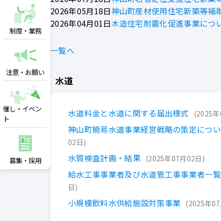
2026年05月18日
神山町産材使用住宅新築等補
2026年04月01日
木造住宅耐震化促進事業につ
制度・業務
一覧へ
注意・お願い
水道
催し・イベン
水道料金と水道に関する届出様式
2025年
ト
神山町簡易水道事業経営戦略の策定につ
02日
水質検査計画・結果
2025年07月02日
募集・採用
給水工事事業者及び水道管工事事業者一
日
小規模飲料水供給施設対策事業
2025年0