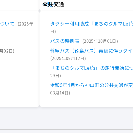
公共交通
一覧へ
について
タクシー利用助成「まちのクルマLet'
2025年
日
バスの時刻表
2025年10月01日
幹線バス（徳島バス）再編に伴うダイ
7月02日
2025年09月12日
「まちのクルマLet's」の運行開始に
29日
令和5年4月から神山町の公共交通が
03月14日