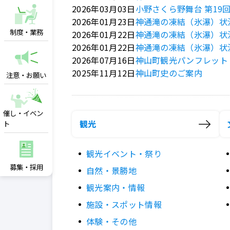
2026年03月03日
小野さくら野舞台 第19
2026年01月23日
神通滝の凍結（氷瀑）状況（
制度・業務
2026年01月22日
神通滝の凍結（氷瀑）状況（
2026年01月22日
神通滝の凍結（氷瀑）状況（
2026年07月16日
神山町観光パンフレット
2025年11月12日
神山町史のご案内
注意・お願い
催し・イベン
観光
ト
観光イベント・祭り
募集・採用
自然・景勝地
観光案内・情報
施設・スポット情報
体験・その他