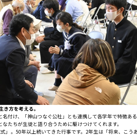
生き方を考える。
と名付け、「神山つなぐ公社」とも連携して各学年で特徴ある
となたちが生徒と語り合うために駆けつけてくれます。
式」。50年以上続いてきた行事です。2年生は「将来、こう