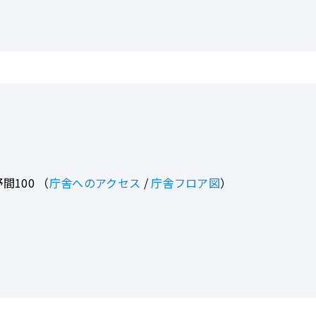
間100
（
庁舎へのアクセス
/
庁舎フロア図
）
© 2025 Kamiyama-cho office All Rights Reserved.