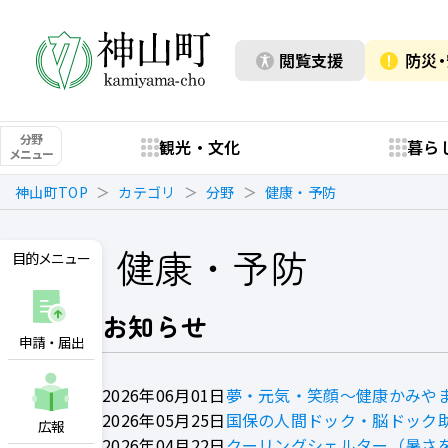
閲覧支援
防災
分野
観光・文化
暮ら
メニュー
神山町TOP
カテゴリ
分野
健康・予防
健康・予防
目的メニュー
お知らせ
申請・届出
2026年06月01日
夢・元気・笑顔～健康かみやま
2026年05月25日
国保の人間ドック・脳ドック
広報
2026年04月22日
クーリングシェルター（暑さ