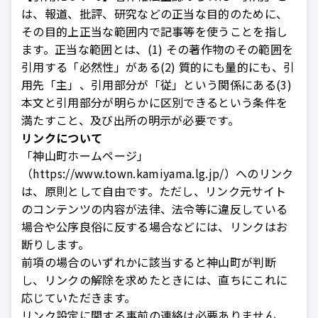
は、報道、批評、研究などの正当な目的のために、
その目的上正当な範囲内で記事等を使うことを指し
ます。正当な範囲とは、(1) その著作物のその範囲を
引用する「必然性」がある(2) 質的にも量的にも、引
用先「主」、引用部分が「従」という関係にある(3)
本文と引用部分が明らかに区別できるという条件を
満たすこと、及び出所の明示が必要です。
リンクについて
「神山町ホームページ」
（https://www.town.kamiyama.lg.jp/）へのリンク
は、原則として自由です。ただし、リンク元サイト
のコンテンツの内容が法律、法令等に違反している
場合や公序良俗に反する場合などには、リンクはお
断りします。
前項の場合のいずれかに該当すると神山町が判断
し、リンクの解除を求めたときには、直ちにこれに
応じていただきます。
リンク設定に関する事前の連絡は必要ありません