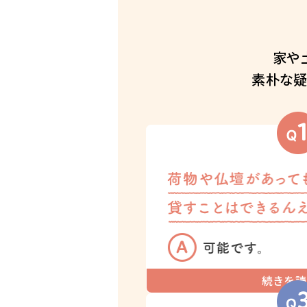
家や
素朴な
続きを読