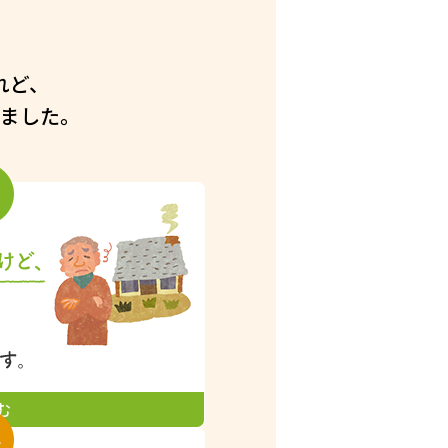
れど、
ました。
む