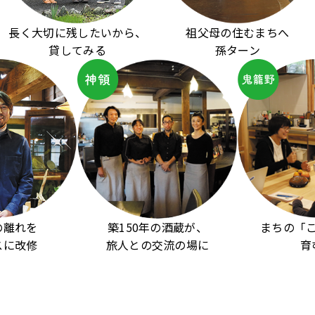
長く大切に残したいから、
祖父母の住むまちへ
貸してみる
孫ターン
の離れを
築150年の酒蔵が、
まちの「
スに改修
旅人との交流の場に
育