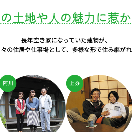
⼭の⼟地や⼈の魅⼒に惹か
長年空き家になっていた建物が、
方々の住居や仕事場として、
多様な形で住み継がれ