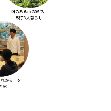
畑のある山の家で、
親子3人暮らし
これから」を
む家