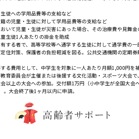
。
・生徒への学用品費等の支給など
在籍の児童・生徒に対して学用品費等の支給など
において児童・生徒が災害にあった場合、その治療費や見舞金
童生徒1人あたりの掛金を助成
を有する者で、高等学校等へ通学する生徒に対して通学費の一
び定住対策、保護者の負担軽減を図る。公共交通機関の定期券
する費用として、中学生を対象に一人あたり月額1,000円を
び教育委員会が主催または後援する文化活動・スポーツ大会で
大会以上の大会への参加。交付額1万円（小中学生が全国大会
）。大会終了後1ヶ月以内に申請。