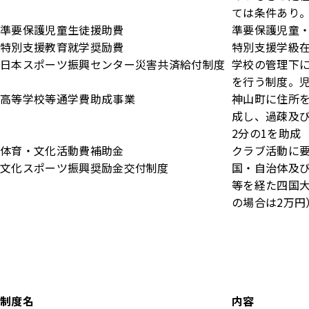
ては条件あり
準要保護児童生徒援助費
準要保護児童
特別支援教育就学奨励費
特別支援学級
日本スポーツ振興センター災害共済給付制度
学校の管理下
を行う制度。児
高等学校等通学費助成事業
神山町に住所
成し、過疎及
2分の1を助成
体育・文化活動費補助金
クラブ活動に要
文化スポーツ振興奨励金交付制度
国・自治体及
等を経た四国
の場合は2万円
制度名
内容