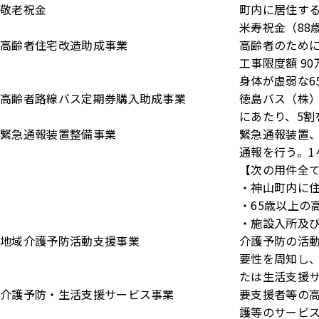
敬老祝金
町内に居住す
米寿祝金（88歳
高齢者住宅改造助成事業
高齢者のために
工事限度額 90
身体が虚弱な6
高齢者路線バス定期券購入助成事業
徳島バス（株）
にあたり、5割
緊急通報装置整備事業
緊急通報装置
通報を行う。1
【次の用件全
・神山町内に
・65歳以上の
・施設入所及び
地域介護予防活動支援事業
介護予防の活
要性を周知し
たは生活支援
介護予防・生活支援サービス事業
要支援者等の
護等のサービ