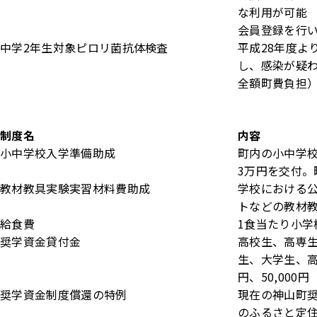
な利用が可能
会員登録を行
中学2年生対象ピロリ菌抗体検査
平成28年度よ
し、感染が疑
全額町費負担
制度名
内容
小中学校入学準備助成
町内の小中学
3万円を交付。
教材教具実験実習材料費助成
学校における
トなどの教材
給食費
1食当たり小学校
奨学資金貸付金
高校生、高専生（
生、大学生、高専
円、50,000円
奨学資金制度償還の特例
現在の神山町
のふるさと定