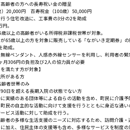
る高齢者の方への長寿祝い金の贈呈
）20,000円 百寿祝金（100歳）50,000円
行う住宅改造に、工事費の3分の2を助成
万円。
5歳以上の高齢者がいる所得税非課税世帯が対象。
が65歳以上の方を対象に販売している「ながいき定期券」の
を助成。
、無線ペンダント、人感赤外線センサーを利用し、利用者の緊
ヶ月306円の負担及び2人の協力員が必要
てを満たす方が対象】
住所がある方
高齢者世帯のみ
90日を超える長期入院の状態でない方
動に実績のある団体等による自らの活動を含め、町民に介護予
、町民の自主的な活動に向けて支援を行うとともに身近な通い
サービス活動に対して助成を行う。
高齢者の多様な生活支援のニーズに対応するため、訪問介護・
スに加え、住民主体の支援等も含め、多様なサービスを制度の