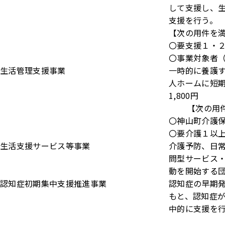
して支援し、
支援を行う。
【次の用件を
〇要支援１・
〇事業対象者
生活管理支援事業
一時的に養護す
人ホームに短
1,800円
【次の用件を
〇神山町介護保
〇要介護１以
生活支援サービス等事業
介護予防、日
問型サービス
動を開始する
認知症初期集中支援推進事業
認知症の早期
もと、認知症
中的に支援を