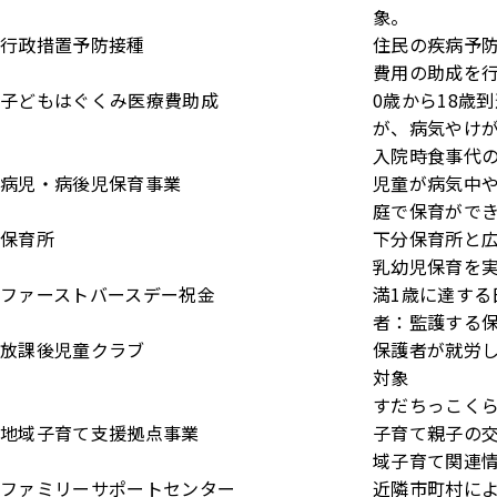
象。
行政措置予防接種
住民の疾病予
費用の助成を
子どもはぐくみ医療費助成
0歳から18歳
が、病気やけ
入院時食事代
病児・病後児保育事業
児童が病気中
庭で保育がで
保育所
下分保育所と広
乳幼児保育を実
ファーストバースデー祝金
満1歳に達する
者：監護する
放課後児童クラブ
保護者が就労
対象
すだちっこく
地域子育て支援拠点事業
子育て親子の
域子育て関連
ファミリーサポートセンター
近隣市町村に