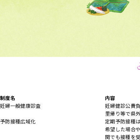
制度名
内容
妊婦一般健康診査
妊婦健診公費負
里帰り等で県
予防接種広域化
定期予防接種
希望した場合
関でも接種を