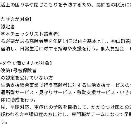
生活上の困り事や閉じこもりを予防するため、高齢者の状況に
満たす方が対象】
２認定者
（基本チェックリスト該当者）
る必要がある高齢者等を年間14日以内を基本とし、神山町養
期宿泊し、日常生活に対する指導や支援を行う。個人負担金 
全て満たす方が対象】
険第1号被保険者
上の認定を受けていない方
常生活支援総合事業で行う高齢者に対する生活支援サービスの
・通所型サービス・見守りサービス・移動支援サービス・いき
団体に助成を行う。
発見、早期対応、重症化の予防を目指して、かかりつけ医との
が疑われる方や認知症の方に対し、専門職がチームになって早
行う。