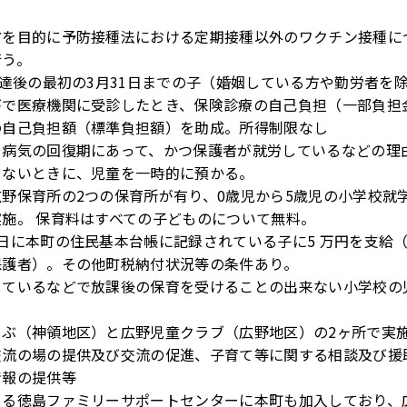
防を目的に予防接種法における定期接種以外のワクチン接種に
行う。
到達後の最初の3月31日までの子（婚姻している方や勤労者を
がで医療機関に受診したとき、保険診療の自己負担（一部負担
の自己負担額（標準負担額）を助成。所得制限なし
や病気の回復期にあって、かつ保護者が就労しているなどの理
きないときに、児童を一時的に預かる。
野保育所の2つの保育所が有り、0歳児から5歳児の小学校就
施。 保育料はすべての子どものについて無料。
日に本町の住民基本台帳に記録されている子に5 万円を支給
保護者）。その他町税納付状況等の条件あり。
しているなどで放課後の保育を受けることの出来ない小学校の
らぶ（神領地区）と広野児童クラブ（広野地区）の2ヶ所で実
交流の場の提供及び交流の促進、子育て等に関する相談及び援
情報の提供等
よる徳島ファミリーサポートセンターに本町も加入しており、