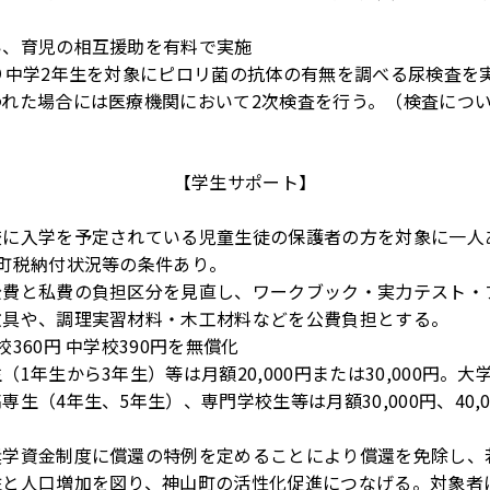
い、育児の相互援助を有料で実施
り中学2年生を対象にピロリ菌の抗体の有無を調べる尿検査を
われた場合には医療機関において2次検査を行う。（検査につ
）
【学生サポート】
校に入学を予定されている児童生徒の保護者の方を対象に一人
町税納付状況等の条件あり。
公費と私費の負担区分を見直し、ワークブック・実力テスト・
教具や、調理実習材料・木工材料などを公費負担とする。
360円 中学校390円を無償化
1年生から3年生）等は月額20,000円または30,000円。大
生（4年生、5年生）、専門学校生等は月額30,000円、40,0
奨学資金制度に償還の特例を定めることにより償還を免除し、
住と人口増加を図り、神山町の活性化促進につなげる。対象者