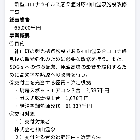
新型コロナウイルス感染症対応神山温泉施設改修
工事
総事業費
65,000千円
事業概要
①目的
神山町の観光拠点施設である神山温泉をコロナ終
息後の観光強化のために必要な改修を行う。また、
SDGｓへの環境配慮、原油高騰の影響を緩和するた
めに高効率な熱源への改修を行う。
②交付金を充当する経費・算定根拠
・厨房スポットエアコン３台 2,585千円
・ガス式乾燥機１台 1,078千円
・給湯空調熱源改修 61,337千円
③交付対象
１）交付対象者
株式会社神山温泉
２）交付対象者の選定理由・選定方法