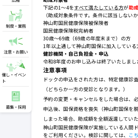
広報
下記の1～4を
すべて満たしている方
が
助
（助成対象条件です。条件に該当しない
神山町国民健康保険被保険者
制度・業務
国民健康保険税完納者
30歳～69歳（69歳の年度末まで）の方
1年以上通して神山町国保に加入している
注意・お願い
健診機関・自己負担金・申込
令和8年度のお申し込みは終了いたしまし
注意事項
催し・イベン
ドックの申込をされた方は、特定健康診
ト
（どちらか一方の受診となります。）
予約の変更・キャンセルをした場合は、必ず税
募集・採用
申込後、国保資格を喪失（神山町国保を
しまった場合、助成額を全額返還していた
神山町国民健康保険が実施している人間
をご利用ください。検診に関しては、
こ