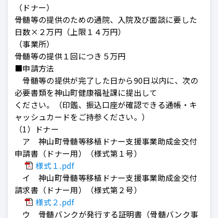
（ドナー）
骨髄等の提供のための通院、入院及び面談に要した
日数×２万円（上限１４万円）
（事業所）
骨髄等の提供１回につき５万円
■申請方法
骨髄等の提供が完了した日から90日以内に、次の
必要書類を神山町健康福祉課に提出して
ください。（印鑑、振込口座が確認できる通帳・キ
ャッシュカードをご持参ください。）
（1）ドナー
ア 神山町骨髄等移植ドナー支援事業助成金交付
申請書（ドナー用）（様式第１号）
様式１.pdf
イ 神山町骨髄等移植ドナー支援事業助成金交付
請求書（ドナー用）（様式第２号）
様式２.pdf
ウ 骨髄バンクが発行する証明書（骨髄バンク事