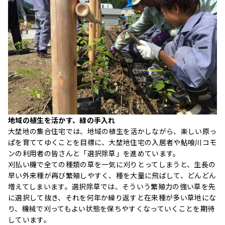
地域の植生を活かす、緑の手入れ
大埜地の集合住宅では、地域の植生を活かしながら、楽しい原っ
ぱを育ててゆくことを目標に、大埜地住宅の入居者や鮎喰川コモ
ンの利用者の皆さんと「選択除草」を進めています。
刈払い機で全ての種類の草を一気に刈りとってしまうと、生⻑の
早い外来種が再び繁殖しやすく、種を大量に飛ばして、どんどん
増えてしまいます。選択除草では、そういう繁殖力の強い草を先
に選択して抜き、それを何年か繰り返すと在来種が多い草地にな
り、機械で刈ってもよい状態を保ちやすくなっていくことを期待
しています。