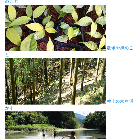
のこと
敷地や緑のこ
と
神山の木を活
かす