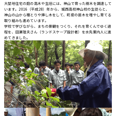
大埜地住宅の庭の高木や生垣には、神山で育った樹木を調達して
います。2016（平成28）年から、城⻄高校神山校の生徒らと、
神山の山から種とりや挿し木をして、町産の苗木を増やし育てる
取り組みも進めています。
学校で学びながら、まちの景観をつくり、それを育くんでゆく過
程を、田瀬理夫さん（ランドスケープ設計者）を水先案内人に進
めてきました。