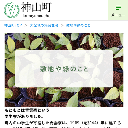
メニュー
神山町TOP
大埜地の集合住宅
敷地や緑のこと
もともとは⻘雲寮という
学生寮がありました。
町内の中学生が寄宿した⻘雲寮は、1969（昭和44）年に建てら