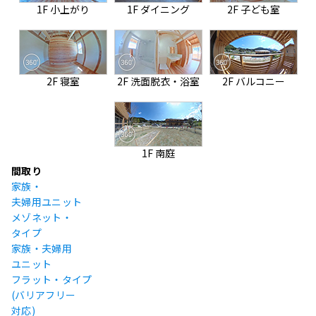
1F 小上がり
1F ダイニング
2F 子ども室
2F 寝室
2F 洗面脱衣・浴室
2F バルコニー
1F 南庭
間取り
家族・
夫婦用ユニット
メゾネット・
タイプ
家族・夫婦用
ユニット
フラット・タイプ
(バリアフリー
対応)