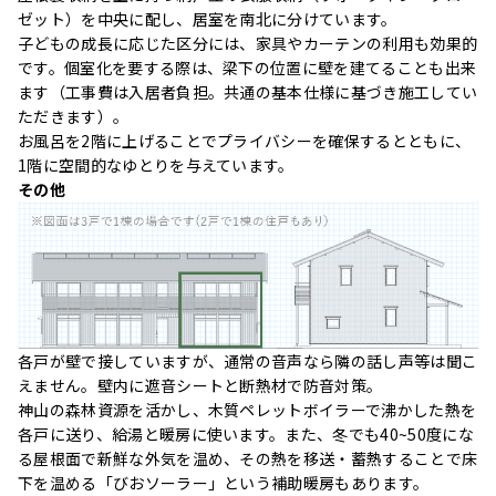
ゼット）を中央に配し、居室を南北に分けています。
子どもの成長に応じた区分には、家具やカーテンの利用も効果的
です。個室化を要する際は、梁下の位置に壁を建てることも出来
ます（工事費は入居者負担。共通の基本仕様に基づき施工してい
ただきます）。
お風呂を2階に上げることでプライバシーを確保するとともに、
1階に空間的なゆとりを与えています。
その他
各戸が壁で接していますが、通常の音声なら隣の話し声等は聞こ
えません。壁内に遮音シートと断熱材で防音対策。
神山の森林資源を活かし、木質ペレットボイラーで沸かした熱を
各戸に送り、給湯と暖房に使います。また、冬でも40~50度にな
る屋根面で新鮮な外気を温め、その熱を移送・蓄熱することで床
下を温める「びおソーラー」という補助暖房もあります。