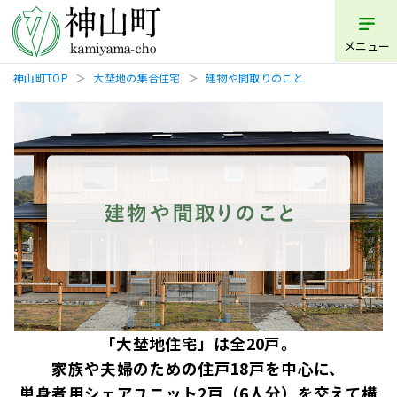
メニュー
神山町TOP
大埜地の集合住宅
建物や間取りのこと
「大埜地住宅」は全20⼾。
家族や夫婦のための住⼾18⼾を中心に、
単身者用シェアユニット2⼾（6人分）を交えて構