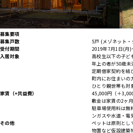
募集要項
募集戸数
5戸 (メゾネット・
受付期間
2019年7月1日(月)
入居対象
高校生以下の子ど
年上の者が50歳未
定期借家契約を結
町内にお住まいの
ひとり親世帯も対
家賃（+共益費）
45,000円（＋3,0
敷金は家賃の2ヶ
駐車場使用料は無
ンガスや水道・電
その他
ペットは原則とし
物置など仮設建築