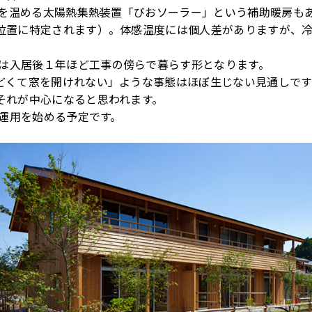
下を温める太陽熱集熱装置「びおソーラー」という補助暖房も
位置に特定されます）。体感温度には個人差がありますが、
者は入居後１年ほど工事の傍らで暮らす形となります。
どくて窓を開けれない」ような事態はほぼ生じない見通しです
それが中心になると思われます。
ら運用を始める予定です。