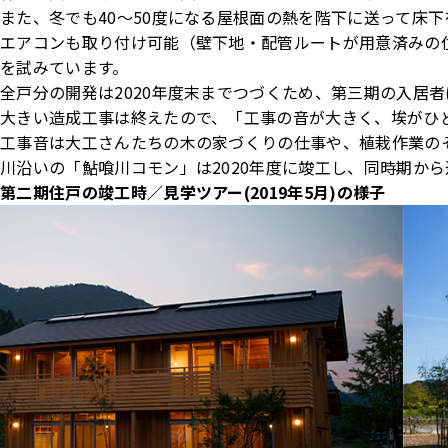
また、冬でも40～50度になる屋根面の熱を階下に送って床
エアコンも取り付け可能（壁下地・配管ルートが用意済みの
を試みています。
全戸分の開発は2020年度末までつづくため、第三期の入居
大きい造成工事は終えたので、「工事の音が大きく、埃がひ
工事音は大工さんたちの木の家づくりの仕事や、植栽作業の
川沿いの「鮎喰川コモン」は2020年度に竣工し、同時期か
第二期住戸の竣工時／
見学ツアー(2019年5月)の様子