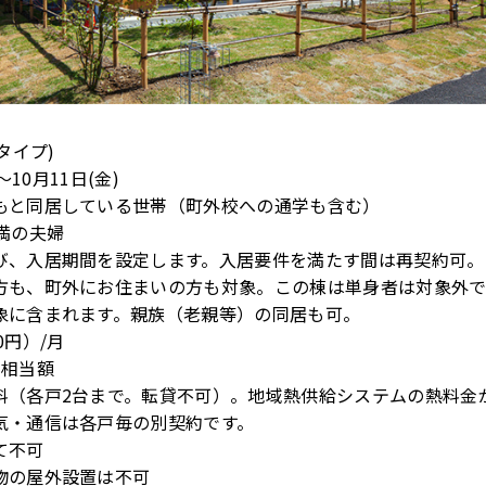
タイプ)
〜10月11日(金)
もと同居している世帯（町外校への通学も含む）
満の夫婦
び、入居期間を設定します。入居要件を満たす間は再契約可。
方も、町外にお住まいの方も対象。この棟は単身者は対象外で
象に含まれます。親族（老親等）の同居も可。
00円）/月
月相当額
料（各戸2台まで。転貸不可）。地域熱供給システムの熱料金
気・通信は各戸毎の別契約です。
て不可
物の屋外設置は不可