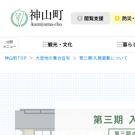
閲覧支援
防災
分野
観光・文化
暮ら
メニュー
神山町TOP
大埜地の集合住宅
第三期 入居募集について