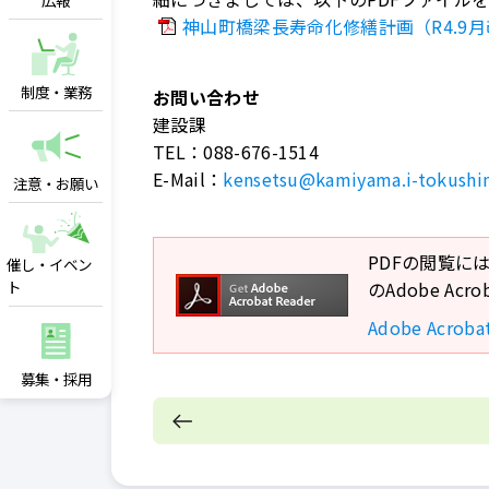
広報
神山町橋梁長寿命化修繕計画（R4.9月改
制度・業務
お問い合わせ
建設課
TEL：
088-676-1514
E-Mail：
kensetsu@kamiyama.i-tokushi
注意・お願い
PDFの閲覧には
催し・イベン
ト
のAdobe A
Adobe Acro
募集・採用