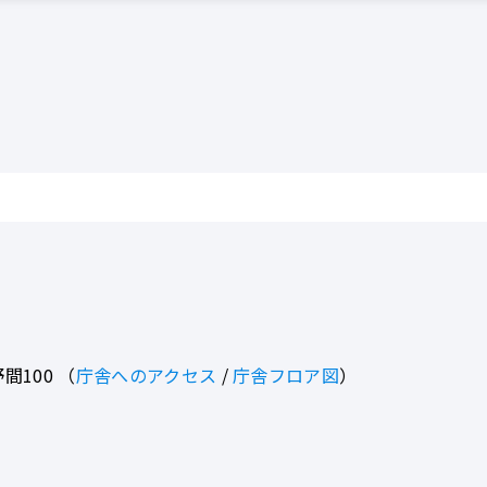
間100
（
庁舎へのアクセス
/
庁舎フロア図
）