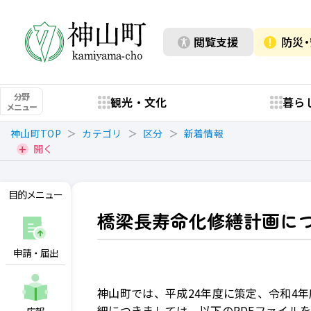
閲覧支援
防災
分野
観光・文化
暮ら
メニュー
神山町TOP
カテゴリ
区分
新着情報
開く
目的メニュー
橋梁長寿命化修繕計画に
申請・届出
神山町では、平成24年度に策定、令和4
細につきましては、以下のPDFファイル