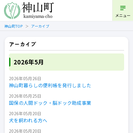
メニュー
神山町TOP
アーカイブ
アーカイブ
2026年5月
2026年05月26日
神山町暮らしの便利帳を発行しました
2026年05月25日
国保の人間ドック・脳ドック助成事業
2026年05月20日
犬を飼われる方へ
2026年05月20日