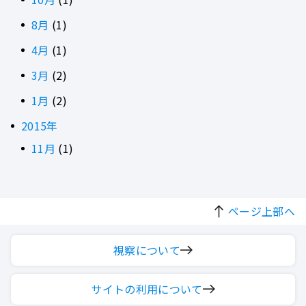
8月
(1)
4月
(1)
3月
(2)
1月
(2)
2015年
11月
(1)
ページ上部へ
視察について
サイトの利用について