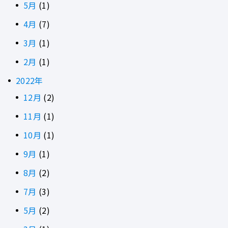
5月
(1)
4月
(7)
3月
(1)
2月
(1)
2022年
12月
(2)
11月
(1)
10月
(1)
9月
(1)
8月
(2)
7月
(3)
5月
(2)