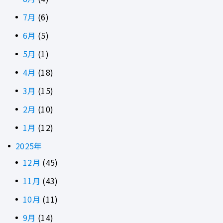
7月
(6)
6月
(5)
5月
(1)
4月
(18)
3月
(15)
2月
(10)
1月
(12)
2025年
12月
(45)
11月
(43)
10月
(11)
9月
(14)