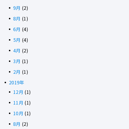
9月
(2)
8月
(1)
6月
(4)
5月
(4)
4月
(2)
3月
(1)
2月
(1)
2019年
12月
(1)
11月
(1)
10月
(1)
8月
(2)