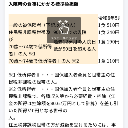
入院時の食事にかかる標準負担額
令和8年5月ま
一般の被保険者（下記以外の人）
1食 510円
住民税非課税世帯及
90日までの入院
1食 240円
び
スクロールできます
過去12ヶ月の入院日
1食 190円
70歳～74歳で低所得
数が90日を超える人
者Ⅱの人 ※1
70歳～74歳で低所得者Ⅰの人 ※2
1食 110円
※1 低所得者Ⅱ・・・国保加入者全員と世帯主の住
民税非課税の世帯の人。
※2 低所得者Ⅰ・・・国保加入者全員と世帯主の住
民税非課税で、各種収入等から必要経費・控除（年
金の所得は控除額を80.67万円として計算）を差し引
いた所得が0円となる世帯の
住民税非課税世帯の方が減額を受けるためには、事