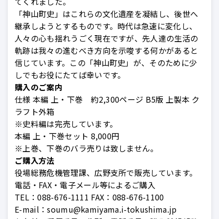
てくれました。
「神山町史」はこれらの文化遺産を凝結し、後世へ
継承しようとするものです。時代は急速に変化し、
人々の心も揺れうごく現在ですが、先人達の生活の
軌跡は我々の進むべき方向を示唆する何かがあると
信じています。この「神山町史」が、そのために少
しでもお役にたてば幸いです。
購入のご案内
仕様 本編 上・下巻 約2,300ページ B5版 上製本 ク
ラフト外箱
※史料編は完売しています。
本編 上・下巻セット 8,000円
※上巻、下巻のバラ売りは致しません。
ご購入方法
役場総務危機管理課、広野支所で販売しています。
電話・FAX・電子メール等によるご購入
TEL：088-676-1111
FAX：088-676-1100
E-mail：soumu@kamiyama.i-tokushima.jp