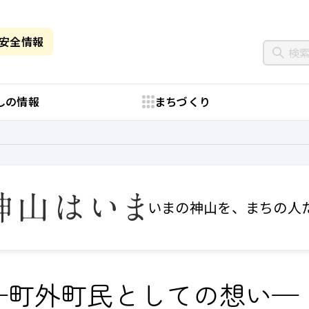
・安全情報
しの情報
まちづくり
いまの神山を、まちの人
—町外町民としての想い—