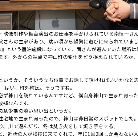
・映像制作や舞台演出のお仕事を手がけられている南慎一さ
父さんの生家があり、幼い頃から頻繁に遊びに来られていま
神山』という宿泊施設になっていて、南さんが遊んでいた場所は
ます。外からの視点で神山町の変化をどう捉えられているか
というか、そういう立ち位置でお話して頂ければいいかなと
） はい、町外町民。そうですね。
必ず神山を訪れているんですけど、僕自身神山で生まれ育っ
故郷なんです。
の幼少期の淡い思い出というか。
住宅地で生まれ育ったので、神山は非日常のスポットでした
り、川で遊んだり、冬は焚き火をして焼き芋をする。
と、近所の人が挨拶に来てくれて、年に1回2回しか会わない