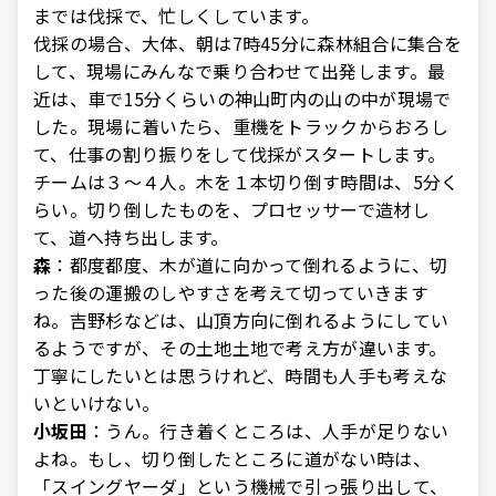
までは伐採で、忙しくしています。
伐採の場合、大体、朝は7時45分に森林組合に集合を
して、現場にみんなで乗り合わせて出発します。最
近は、車で15分くらいの神山町内の山の中が現場で
した。現場に着いたら、重機をトラックからおろし
て、仕事の割り振りをして伐採がスタートします。
チームは３～４人。木を１本切り倒す時間は、5分く
らい。切り倒したものを、プロセッサーで造材し
て、道へ持ち出します。
森
：都度都度、木が道に向かって倒れるように、切
った後の運搬のしやすさを考えて切っていきます
ね。吉野杉などは、山頂方向に倒れるようにしてい
るようですが、その土地土地で考え方が違います。
丁寧にしたいとは思うけれど、時間も人手も考えな
いといけない。
小坂田
：うん。行き着くところは、人手が足りない
よね。もし、切り倒したところに道がない時は、
「スイングヤーダ」という機械で引っ張り出して、