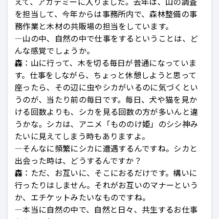
えて、アカデミーに入りました。去年は、山の調査
を担当して、今年からは事務所内で、森林整備の事
務作業と木材の共販場の担当をしています。
—山の中、自然の中で仕事をするということは、ど
んな感覚でしょうか。
森
：山に行って、木を切る毎日が普通になっていま
す。仕事をしながら、ちょっと休憩しようと思って
座ったら、その辺に虫やシカがいるのに気づくとい
うのが、当たり前の毎日です。毎日、犬や猫を見か
ける回数よりも、シカを見る回数の方が多いんと違
うかな。シカは、アニメ「もののけ姫」のシシ神み
たいに見えてしまう時もありますよ。
—そんなに頻繁にシカに遭遇するんですね。シカと
出会った時は、どうするんですか？
森
：ただ、お互いに、そこにおるだけです。構いに
行ったりはしません。それがお互いのマナーという
か、エチケットみたいなものですね。
—本当に自然の中で、自然と日々、共生するお仕事