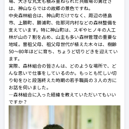
場、大きな丸太も積み重ねられた共販場の勇壮さ
は、神山ならではの故郷の景色ですね。
中央森林組合は、神山町だけでなく、周辺の徳島
市、上勝町、勝浦町、佐那河内村などの森林整備を
支えています。特に神山町は、スギやヒノキの人工
林が山の７割を占め、山主も多い森林管理の重要な
地域。曽祖父母、祖父母世代が植えた木々は、樹齢
50～80年ほどに育ち、ちょうど切りどきを迎えてい
ます。
実際、森林組合の皆さんは、どのような場所で、ど
んな思いで仕事をしているのか。もっとも忙しい切
り旬をひと段落終えた時期の若手職員の３人の方に
お話を伺いました。
—森林組合に入った経緯を教えていただいてもいい
ですか？