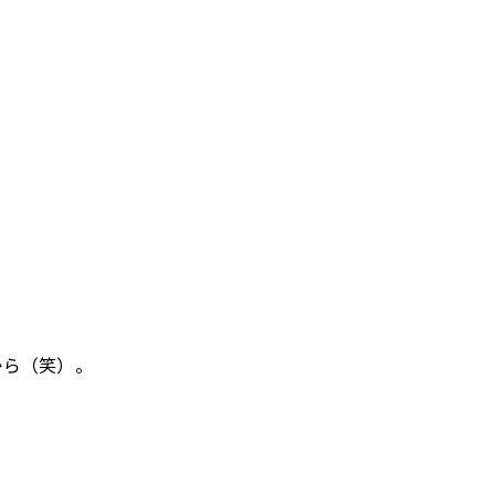
。
から（笑）。