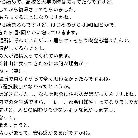
から始めて、高校と大学の時は抜けてたんですけど、
してから復帰させてもらいました。
てもらってることになりますかね。
習は始まるんですけど、はじめのうちは週1回とかで、
きたら週3回とかに増えていきます。
場所に呼んでいただいて踊らせてもらう機会も増えたんで、
練習してるんですよ。
の人が結構入ってくれています。
ぐ神山に戻ってきたのには何か理由が？
ね～（笑）。
場所で暮らそうって全く思わなかったんですよね。
う選択肢しかなかったというか。
は好きだったし、なんせ都会に住むのが嫌だったんですよね
内での寮生活ですら、「はー、都会は嫌や」ってなりました
すけど、人との関わりも少ないような気がしますし、
なって。
敢えて言うと、
感じがあって、安心感がある所ですかね。