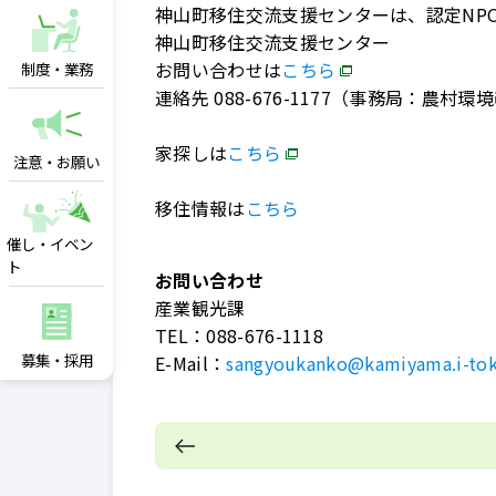
神山町移住交流支援センターは、認定NP
神山町移住交流支援センター
お問い合わせは
こちら
制度・業務
連絡先 088-676-1177（事務局：農村
家探しは
こちら
注意・お願い
移住情報は
こちら
催し・イベン
ト
お問い合わせ
産業観光課
TEL：
088-676-1118
募集・採用
E-Mail：
sangyoukanko@kamiyama.i-tok