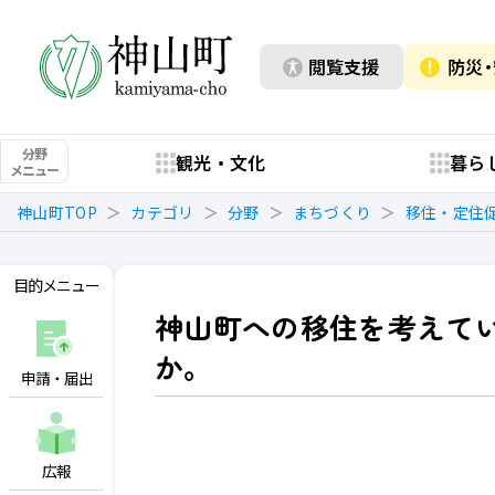
閲覧支援
防災
分野
観光・文化
暮ら
メニュー
神山町TOP
カテゴリ
分野
まちづくり
移住・定住
目的メニュー
神山町への移住を考えて
か。
申請・届出
広報