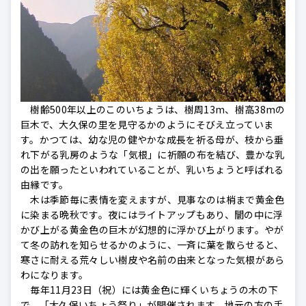
樹齢500年以上のこのいちょうは、樹周13m、樹高38mの
巨木で、大久保の里を見守るかのようにそびえ立っていま
す。かつては、幼な児の健やかな成長を祈る母が、枝から垂
れ下がる乳房のような「気根」に祈願の布を結び、豊かな乳
の出を願ったといわれていることが、乳いちょうと呼ばれる
由縁です。
木は季節毎に表情を変えますが、見事なのは梢まで黄金色
に染まる晩秋です。夜にはライトアップもあり、闇の中に浮
かび上がる黄金色の巨木が幻想的に浮かび上がります。やが
て冬の訪れを知らせるかのように、一斉に葉を散らせると、
寒さに耐える荒々しい樹皮や名前の由来となった気根があら
わになります。
毎年11月23日（祝）には黄金色に輝くいちょうの木の下
で、「大久保いちょう祭り」が開催されます。地元の方の手