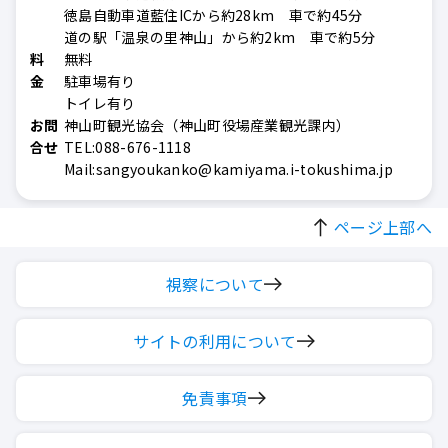
徳島自動車道藍住ICから約28km 車で約45分
道の駅「温泉の里神山」から約2km 車で約5分
料
無料
金
駐車場有り
トイレ有り
お問
神山町観光協会（神山町役場産業観光課内）
合せ
TEL:088-676-1118
Mail:sangyoukanko@kamiyama.i-tokushima.jp
ページ上部へ
視察について
サイトの利用について
免責事項