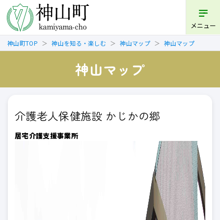
メニュー
神山町TOP
神山を知る・楽しむ
神山マップ
神山マップ
神山マップ
介護老人保健施設 かじかの郷
居宅介護支援事業所