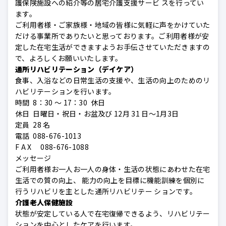
護保険施設への紹介等の居宅介護支援サービ スを行ってい
ます。
ご利用者様・ご家族様・地域の皆様に気軽に声をかけていた
だける事業所でありたいと思っております。ご利用者様が安
定した在宅生活ができますようお手伝させていただきますの
で、よろしくお願いいたします。
通所リハビリテーション（デイケア）
食事、入浴などの日常生活の支援や、生活の向上のためのリ
ハビリテーションを行います。
時間 8：30 ～ 17：30 休日
休日 日曜日・祝日・お盆及び 12月 31 日～1月3日
定員 28 名
電話 088-676-1013
F A X 088-676-1088
メッセージ
ご利用者様お一人お一人の身体・生活の状態にあわせた在宅
生活での質の向上、 能力の向上を目標に機能訓練を個別に
行うリハビリを主とした通所リハビリテー ションです。
介護老人保健施設
状態が安定している人で在宅復帰できるよう、リハビリテー
ションを中心としたケアを行います。