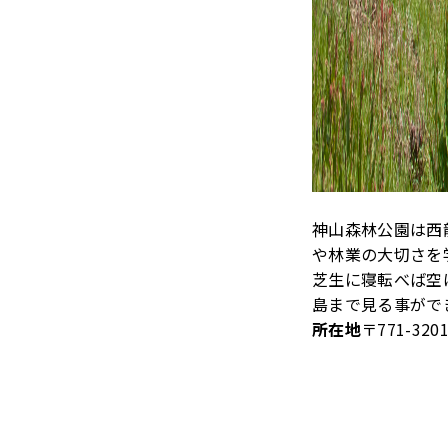
神山森林公園は西
や林業の大切さを
芝生に寝転べば空
島まで見る事がで
所在地
〒771-32