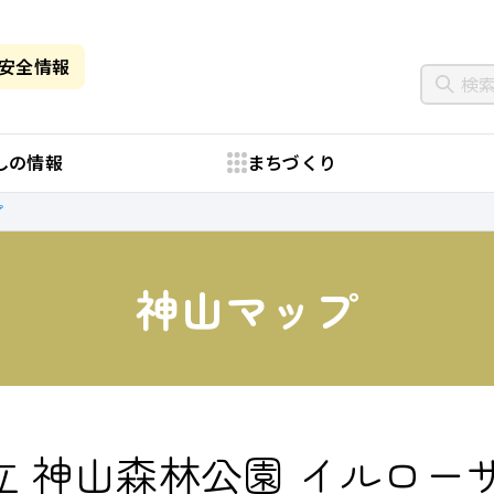
・安全情報
しの情報
まちづくり
プ
神山マップ
立 神山森林公園 イルロー