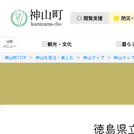
閲覧支援
防災
分野
観光・文化
暮ら
メニュー
神山町TOP
神山を知る・楽しむ
神山マップ
神山マッ
徳島県