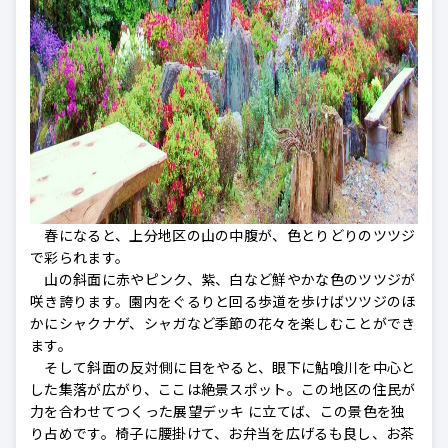
春になると、上分地区の山の中腹が、色とりどりのツツジ
で彩られます。
山の斜面に赤やピンク、紫、白など鮮やかな色のツツジが
咲き誇ります。園内をぐるりと回る歩道を歩けばツツジのほ
かにシャクナゲ、シャガなど季節の花々を楽しむことができ
ます。
そして斜面の反対側に目をやると、眼下に鮎喰川を中心と
した集落が広がり、ここは絶景スポット。この地区の住民が
力を合わせてつくった展望デッキ に立てば、この景色を独
り占めです。椅子に腰掛けて、お弁当を広げるも良し、お茶