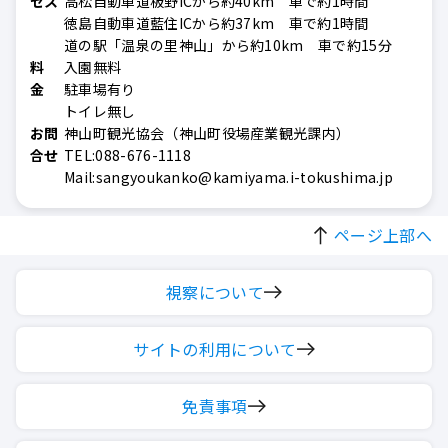
セス
高松自動車道板野ICから約40km 車で約1時間
徳島自動車道藍住ICから約37km 車で約1時間
道の駅「温泉の里神山」から約10km 車で約15分
料
入園無料
金
駐車場有り
トイレ無し
お問
神山町観光協会（神山町役場産業観光課内）
合せ
TEL:088-676-1118
Mail:sangyoukanko@kamiyama.i-tokushima.jp
ページ上部へ
視察について
サイトの利用について
免責事項