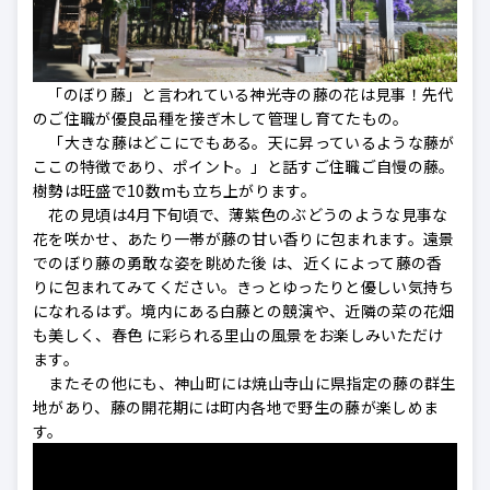
「のぼり藤」と言われている神光寺の藤の花は見事！先代
のご住職が優良品種を接ぎ木して管理し育てたもの。
「大きな藤はどこにでもある。天に昇っているような藤が
ここの特徴であり、ポイント。」と話すご住職ご自慢の藤。
樹勢は旺盛で10数mも立ち上がります。
花の見頃は4月下旬頃で、薄紫色のぶどうのような見事な
花を咲かせ、あたり一帯が藤の甘い香りに包まれます。遠景
でのぼり藤の勇敢な姿を眺めた後 は、近くによって藤の香
りに包まれてみてください。きっとゆったりと優しい気持ち
になれるはず。境内にある白藤との競演や、近隣の菜の花畑
も美しく、春色 に彩られる里山の風景をお楽しみいただけ
ます。
またその他にも、神山町には焼山寺山に県指定の藤の群生
地があり、藤の開花期には町内各地で野生の藤が楽しめま
す。