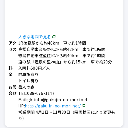
大きな地図で見る
アク
JR徳島駅から約40km 車で約1時間
セス
高松自動車道板野ICから約42km 車で約1時間
徳島自動車道藍住ICから約40km 車で約1時間
道の駅「温泉の里神山」から約15km 車で約20分
料
入園料500円／人
金
駐車場有り
トイレ有り
お問
岳人の森
合せ
TEL:088-676-1147
Mail:gk-info@gakujin-no-mori.net
HP:
http://gakujin-no-mori.net/
営業期間:4月1日～11月30日（降雪状況により変更有
り）