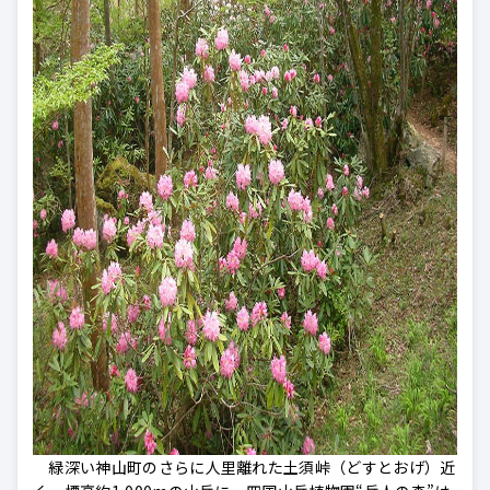
緑深い神山町のさらに人里離れた土須峠（どすとおげ）近