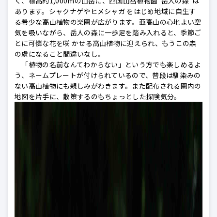
く、標高約1,000mの山岳に、四国山岳植物園“岳人の森”は
あります。シャクナゲやヒメシャガ をはじめ地域に自生す
る希少な高山植物の楽園が広がります。亜高山の心地よい空
気を吸いながら、岳人の森に一歩足を踏み入れると、季節ご
とに可憐な花を咲 かせる高山植物に迎えられ、もうこの森
の虜になること間違いなし。
「植物の名前なんてわからない」という方でも楽しめるよ
う、ネームプレートが付けられているので、普段は馴染みの
ない高山植物にも親しみがわきます。また配布される園内の
地図を片手に、散策するのもちょっとした探険気分。