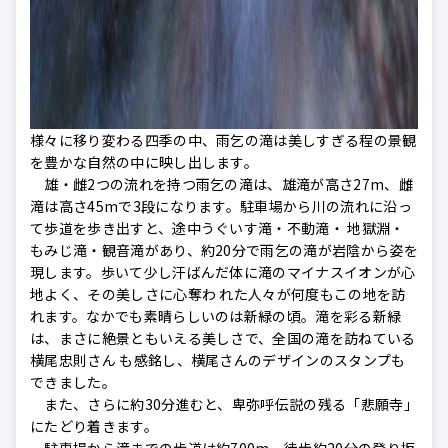
様々に移り変わる四季の中、雨乞の滝は美しすぎる程の景観
を豊かな自然の中に映し出します。
雄・雌2つの流れを持つ雨乞の滝は、雄滝が高さ27m、雌
滝は高さ45mで3段になります。駐車場から川の流れに沿っ
て歩道を歩き出すと、途中うぐいす滝・不動滝・ 地獄淵・
もみじ滝・観音滝があり、約20分で雨乞の滝が岩陰から姿を
現します。歩いて少し汗ばんだ体に滝のマイナスイオンが心
地よく、その美しさに心奪わ れた人々が何度もこの地を訪
れます。なかでも素晴らしいのは新緑の頃。滝を彩る新緑
は、まさに絶景ともいえる美しさで、全国の滝を訪ねている
横尾忠則さん も感銘し、横尾さんのデザインのスタンプも
できました。
また、さらに約30分進むと、卑弥呼伝説の残る「悲願寺」
にたどり着きます。
駐車場から滝までの歩道は約700m、徒歩約20分の登り坂