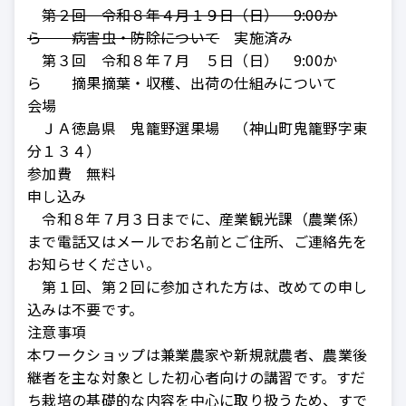
第２回 令和８年４月１９日（日） 9:00か
ら 病害虫・防除について
実施済み
第３回 令和８年７月 ５日（日） 9:00か
ら 摘果摘葉・収穫、出荷の仕組みについて
会場
ＪＡ徳島県 鬼籠野選果場 （神山町鬼籠野字東
分１３４）
参加費 無料
申し込み
令和８年７月３日までに、産業観光課（農業係）
まで電話又はメールでお名前とご住所、ご連絡先を
お知らせください。
第１回、第２回に参加された方は、改めての申し
込みは不要です。
注意事項
本ワークショップは兼業農家や新規就農者、農業後
継者を主な対象とした初心者向けの講習です。すだ
ち栽培の基礎的な内容を中心に取り扱うため、すで