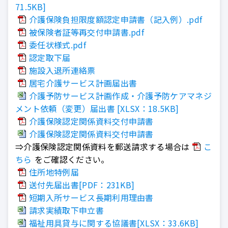
71.5KB]
介護保険負担限度額認定申請書（記入例）.pdf
被保険者証等再交付申請書.pdf
委任状様式.pdf
認定取下届
施設入退所連絡票
居宅介護サービス計画届出書
介護予防サービス計画作成・介護予防ケアマネジ
メント依頼（変更）届出書 [XLSX：18.5KB]
介護保険認定関係資料交付申請書
介護保険認定関係資料交付申請書
⇒介護保険認定関係資料を郵送請求する場合は
こ
ちら
をご確認ください。
住所地特例届
送付先届出書[PDF：231KB]
短期入所サービス長期利用理由書
請求実績取下申立書
福祉用具貸与に関する協議書[XLSX：33.6KB]