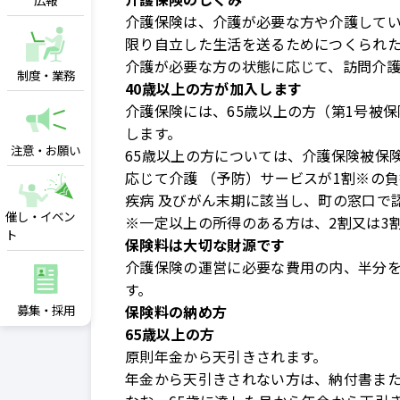
広報
介護保険は、介護が必要な方や介護して
限り自立した生活を送るためにつくられ
介護が必要な方の状態に応じて、訪問介
制度・業務
40歳以上の方が加入します
介護保険には、65歳以上の方（第1号被保
します。
注意・お願い
65歳以上の方については、介護保険被保
応じて介護 （予防）サービスが1割※の負
疾病 及びがん末期に該当し、町の窓口で
催し・イベン
※一定以上の所得のある方は、2割又は3
ト
保険料は大切な財源です
介護保険の運営に必要な費用の内、半分を
す。
募集・採用
保険料の納め方
65歳以上の方
原則年金から天引きされます。
年金から天引きされない方は、納付書ま