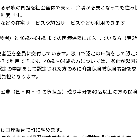
いる家族の負担を社会全体で支え、介護が必要となっても住み
た制度です。
護などの在宅サービスや施設サービスなどが利用できます。
険者）と40歳～64歳 までの医療保険に加入している方（第
険者証を全員に交付しています。窓口で認定の申請をして認定
担で利用できます。40歳～64歳の方については、老化が起因
認定の申請をして認定された方のみに介護保険被保険者証を交
割負担となります。
公費（国・県・町 の負担金）残り半分を40歳以上の方の保
たは口座振替で町に納めます。