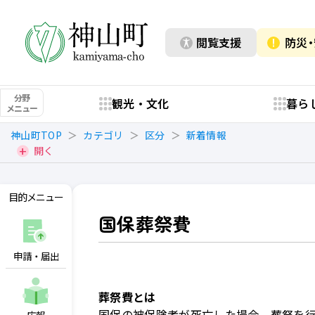
閲覧支援
防災
分野
観光・文化
暮ら
メニュー
神山町TOP
カテゴリ
区分
新着情報
開く
目的メニュー
国保葬祭費
申請・届出
葬祭費とは
国保の被保険者が死亡した場合、葬祭を行