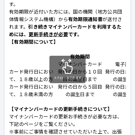
す。
有効期限が近付いた方には、国の機関（地方公共団
体情報システム機構）から
有効期限通知書
が送付さ
れます。
引き続きマイナンバーカードを利用するた
めには、
更新手続きが必要
です。
【有効期間について】
有効期間
マイナンバーカード
電子証明
カード発行日におい
発行の日から１０回
発行の日から
て、１８歳以上の方
スクロールできます
目の誕生日まで
の誕生日
カード発行日におい
発行の日から５回目
発行の日から
て、１８歳未満の方
の誕生日まで
の誕生日
【マイナンバーカードの更新手続きについて】
マイナンバーカードの更新お手続きが必要な方は、
下記のページをご覧ください。
※事前にご事情を確認させていただいた上で、出張