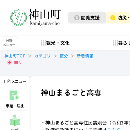
閲覧支援
防災
分野
観光・文化
暮ら
メニュー
神山町TOP
カテゴリ
区分
新着情報
開く
目的メニュー
神山まるごと高専
申請・届出
・神山まるごと高専住民説明会（令和3年
・経済波及効果について詳細は
こちら