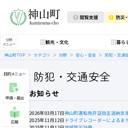
閲覧支援
防災
分野
観光・文化
暮ら
メニュー
神山町TOP
カテゴリ
分野
安心・安全
防犯・交通
防犯・交通安全
目的メニュー
お知らせ
申請・届出
2026年03月17日
神山町運転免許証自主返納支
2025年11月12日
ドライブレコーダーによるま
広報
2025年11月12日
地域防災計画