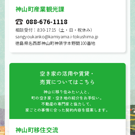
神山町産業観光課
088-676-1118
相談受付：8:30-17:15
（土・日・祝休み）
sangyoukanko@kamiyama.i-tokushima.jp
徳島県名西郡神山町神領字本野間100番地
空き家の活用や賃貸・
売買についてはこちら
神山に移り住みたい人と、
町の空き家・空き地の紹介をお手伝い。
不動産の専門家と協力して、
家ごとの事情に合った契約内容を提案します。
神山町移住交流