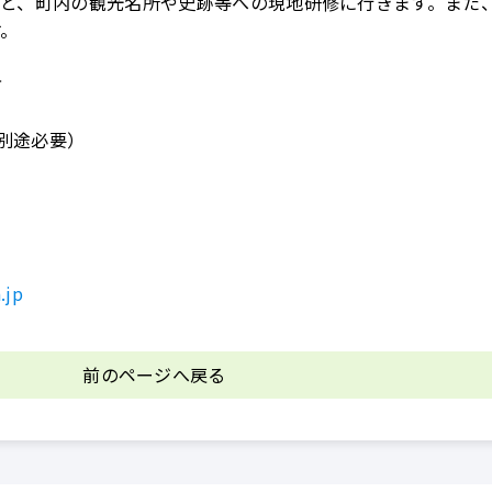
義と、町内の観光名所や史跡等への現地研修に行きます。また
す。
方
は別途必要）
.jp
前のページへ戻る