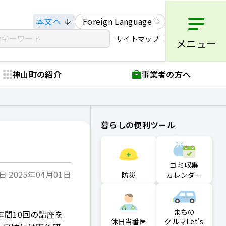
本文へ
Foreign Language
サイトマップ
メニュー
神山町の紹介
事業者の方へ
暮らしの便利ツール
ゴミ収集
 2025年04月01日
防災
カレンダー
まちの
間10回の講座を
クルマLet's
休日当番医