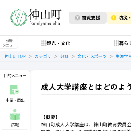
閲覧支援
防災
分野
観光・文化
暮ら
メニュー
神山町TOP
カテゴリ
分野
文化・スポーツ
生涯学
目的メニュー
成人大学講座とはどのよ
申請・届出
【概要】
神山町成人大学講座は、神山町教育委員会
広報