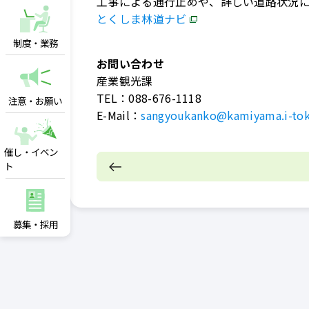
工事による通行止めや、詳しい道路状況
とくしま林道ナビ
制度・業務
お問い合わせ
産業観光課
TEL：
088-676-1118
注意・お願い
E-Mail：
sangyoukanko@kamiyama.i-tok
催し・イベン
ト
募集・採用