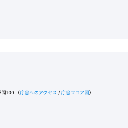
間100
（
庁舎へのアクセス
/
庁舎フロア図
）