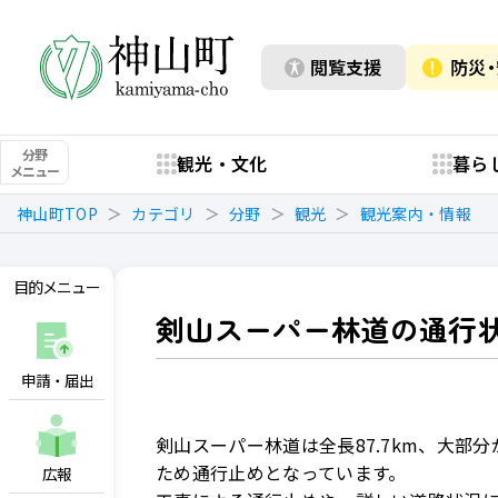
閲覧支援
防災
分野
観光・文化
暮ら
メニュー
神山町TOP
カテゴリ
分野
観光
観光案内・情報
目的メニュー
剣山スーパー林道の通行
申請・届出
剣山スーパー林道は全長87.7km、大部
ため通行止めとなっています。
広報