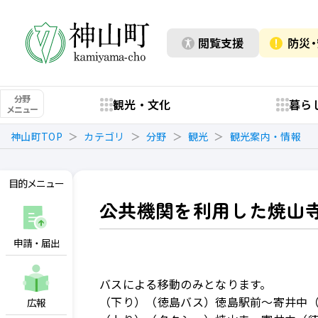
閲覧支援
防災
分野
観光・文化
暮ら
メニュー
神山町TOP
カテゴリ
分野
観光
観光案内・情報
目的メニュー
公共機関を利用した焼山
申請・届出
バスによる移動のみとなります。
（下り）（徳島バス）徳島駅前～寄井中（
広報