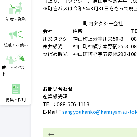
（上り）（タクシー）焼山寺～寄井中（徳
※町営バスは令和5年3月31日をもって廃
制度・業務
町内タクシー会社
会社
住所
T
川又タクシー
神山町上分字川又50-8
08
注意・お願い
寄井観光
神山町神領字本野間25-3
08
つばめ観光
神山町阿野字五反地292-1
08
催し・イベン
ト
お問い合わせ
産業観光課
募集・採用
TEL：
088-676-1118
E-Mail：
sangyoukanko@kamiyama.i-tok