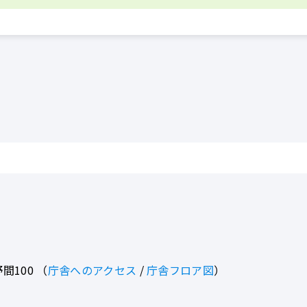
間100
（
庁舎へのアクセス
/
庁舎フロア図
）