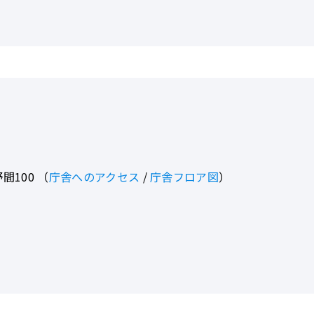
間100
（
庁舎へのアクセス
/
庁舎フロア図
）
© 2025 Kamiyama-cho office All Rights Reserved.