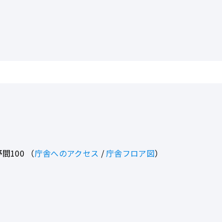
間100
（
庁舎へのアクセス
/
庁舎フロア図
）