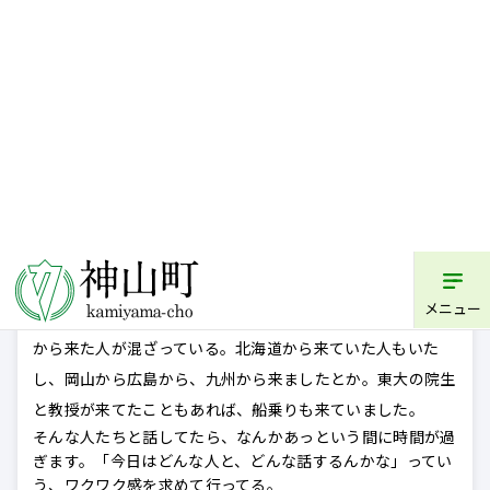
だとか、その月毎にテーマが決まっている。次はどうするか
すごく楽しんで考えているみたい。
その回の料理に合わせた服装とか、なにか工夫して来てくだ
さいとお題が出ることもあって。ギリシャ料理のとき、持っ
て来たカーテンを巻いて月桂樹をかぶった人がいて、「ここ
までする！？」って（笑）。毎月コスプレしてるわけじゃな
いけど、「今回はどこの国のこんな料理を出します」という
のが事前にアナウンスされて、神山にいながら世界の料理を
食べれるというか。
──どんな人が集まっています？
和田
いろんな人。毎回やっぱり一人か二人は、東京あたり
から来た人が混ざっている。北海道から来ていた人もいた
し、岡山から広島から、九州から来ましたとか。東大の院生
と教授が来てたこともあれば、船乗りも来ていました。
そんな人たちと話してたら、なんかあっという間に時間が過
ぎます。「今日はどんな人と、どんな話するんかな」ってい
う、ワクワク感を求めて行ってる。