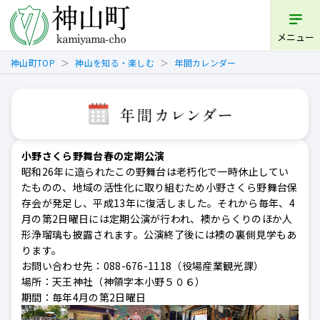
メニュー
神山町TOP
神山を知る・楽しむ
年間カレンダー
小野さくら野舞台春の定期公演
昭和26年に造られたこの野舞台は老朽化で一時休止してい
たものの、地域の活性化に取り組むため小野さくら野舞台保
存会が発足し、平成13年に復活しました。それから毎年、4
月の第2日曜日には定期公演が行われ、襖からくりのほか人
形浄瑠璃も披露されます。公演終了後には襖の裏側見学もあ
ります。
お問い合わせ先：088-676-1118（役場産業観光課）
場所：天王神社（神領字本小野５０６）
期間：毎年4月の第2日曜日