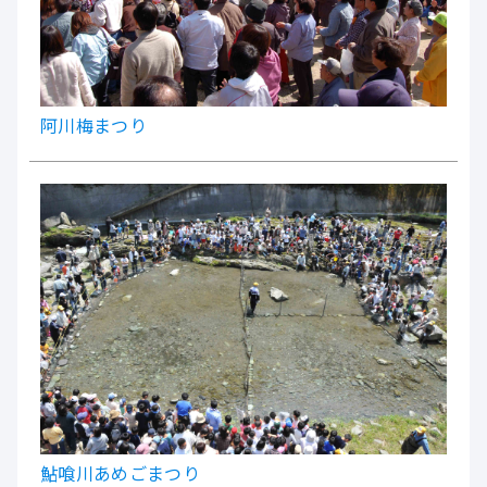
阿川梅まつり
鮎喰川あめごまつり