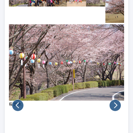
桜並木
多く