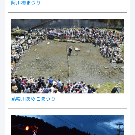
阿川梅まつり
鮎喰川あめごまつり