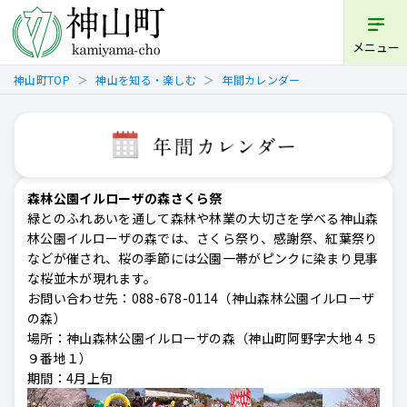
メニュー
神山町TOP
神山を知る・楽しむ
年間カレンダー
森林公園イルローザの森さくら祭
緑とのふれあいを通して森林や林業の大切さを学べる神山森
林公園イルローザの森では、さくら祭り、感謝祭、紅葉祭り
などが催され、桜の季節には公園一帯がピンクに染まり見事
な桜並木が現れます。
お問い合わせ先：088-678-0114（神山森林公園イルローザ
の森）
場所：神山森林公園イルローザの森（神山町阿野字大地４５
９番地１）
期間：4月上旬