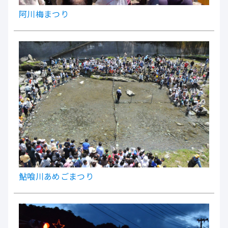
阿川梅まつり
鮎喰川あめごまつり