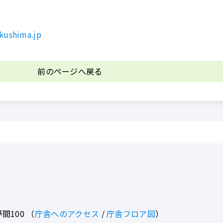
kushima.jp
前のページへ戻る
間100
（
庁舎へのアクセス
/
庁舎フロア図
）