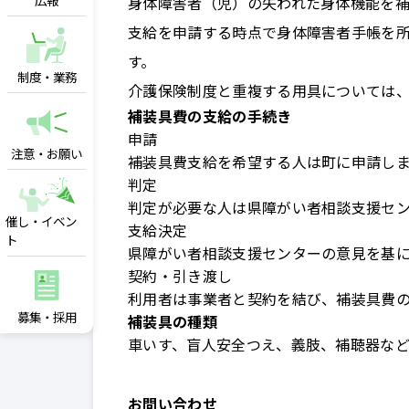
広報
身体障害者（児）の失われた身体機能を
支給を申請する時点で身体障害者手帳を
す。
制度・業務
介護保険制度と重複する用具については
補装具費の支給の手続き
申請
注意・お願い
補装具費支給を希望する人は町に申請し
判定
判定が必要な人は県障がい者相談支援セ
催し・イベン
支給決定
ト
県障がい者相談支援センターの意見を基
契約・引き渡し
利用者は事業者と契約を結び、補装具費
募集・採用
補装具の種類
車いす、盲人安全つえ、義肢、補聴器な
お問い合わせ