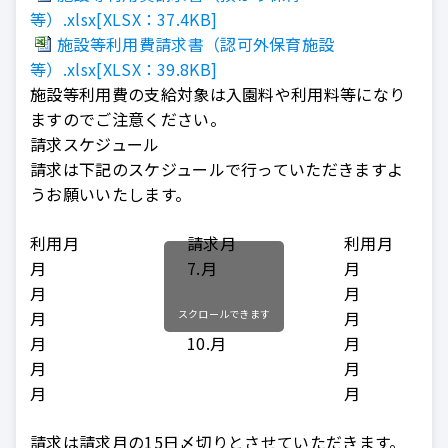
等）.xlsx[XLSX：37.4KB]
施設等利用費請求書（認可外保育施設
等）.xlsx[XLSX：39.8KB]
施設等利用費の支給対象は入園料や利用料等になり
ますのでご注意ください。
請求スケジュール
請求は下記のスケジュールで行っていただきますよ
うお願いいたします。
利用月
請求月
利用月
月
7.月
月
月
月
月
スクロールできます
月
月
10.月
月
月
月
月
月
請求は請求月の15日〆切りとさせていただきます。