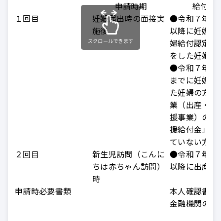
申請時期
給付対
１回目
妊娠届出時の面接実
●令和７年４
施後
以降に妊娠届
スクロールできます
婦給付認定の
をした妊婦の
●令和７年３
までに妊娠届
た妊婦の方で
業（出産・子
援事業）の「
援給付金」を
ていない方
２回目
新生児訪問（こんに
●令和７年４
ちは赤ちゃん訪問）
以降に出産し
時
申請時必要書類
本人確認書類
金融機関の口